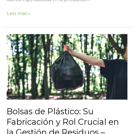
Leer más »
Bolsas
de
Plástico:
Su
Fabricación
y
Rol
Crucial
en
la
Bolsas de Plástico: Su
Gestión
de
Fabricación y Rol Crucial en
Residuos
la Gestión de Residuos –
–