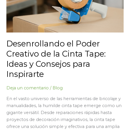
la
Cinta
Tape:
Ideas
y
Consejos
Desenrollando el Poder
para
Creativo de la Cinta Tape:
Inspirarte
Ideas y Consejos para
Inspirarte
Deja un comentario
/
Blog
En el vasto universo de las herramientas de bricolaje y
manualidades, la humilde cinta tape emerge como un
gigante versátil. Desde reparaciones rápidas hasta
proyectos de decoración imaginativos, la cinta tape
ofrece una solución simple y efectiva para una amplia