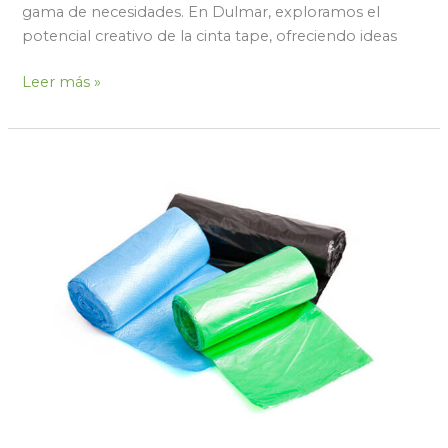
gama de necesidades. En Dulmar, exploramos el
potencial creativo de la cinta tape, ofreciendo ideas
Leer más »
Bolsas
de
plástico;
todo
lo
que
debes
saber
sobre
este
producto
–