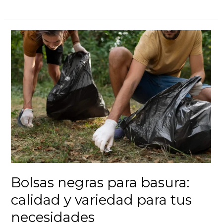
Bolsas
negras
para
basura:
calidad
y
variedad
para
tus
necesidades
Bolsas negras para basura:
calidad y variedad para tus
necesidades