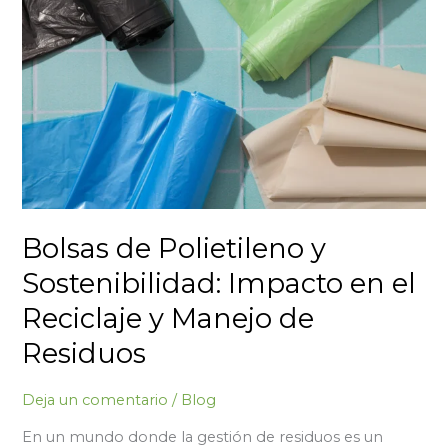
y
Sostenibilidad:
Impacto
en
el
Reciclaje
y
Manejo
de
Residuos
Bolsas de Polietileno y
Sostenibilidad: Impacto en el
Reciclaje y Manejo de
Residuos
Deja un comentario
/
Blog
En un mundo donde la gestión de residuos es un