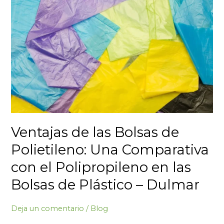
Ventajas
de
las
Bolsas
de
Polietileno:
Una
Comparativa
con
el
Polipropileno
Ventajas de las Bolsas de
en
Polietileno: Una Comparativa
las
Bolsas
con el Polipropileno en las
de
Bolsas de Plástico – Dulmar
Plástico
–
Deja un comentario
/
Blog
Dulmar