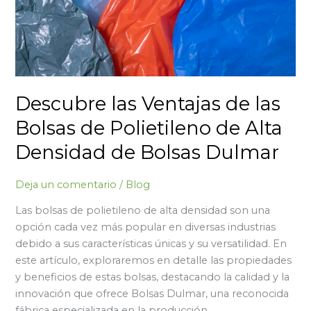
Polietileno
de
Alta
Densidad
de
Bolsas
Descubre las Ventajas de las
Dulmar
Bolsas de Polietileno de Alta
Densidad de Bolsas Dulmar
Deja un comentario
/
Blog
Las bolsas de polietileno de alta densidad son una
opción cada vez más popular en diversas industrias
debido a sus características únicas y su versatilidad. En
este artículo, exploraremos en detalle las propiedades
y beneficios de estas bolsas, destacando la calidad y la
innovación que ofrece Bolsas Dulmar, una reconocida
fábrica especializada en la producción