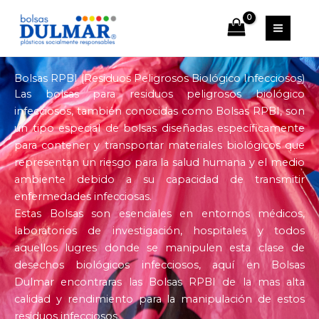
Ir
al
contenido
Bolsas RPBI (Residuos Peligrosos Biológico Infecciosos)
Las bolsas para residuos peligrosos biológico
infecciosos, también conocidas como Bolsas RPBI, son
un tipo especial de bolsas diseñadas específicamente
para contener y transportar materiales biológicos que
representan un riesgo para la salud humana y el medio
ambiente debido a su capacidad de transmitir
enfermedades infecciosas.
Estas Bolsas son esenciales en entornos médicos,
laboratorios de investigación, hospitales y todos
aquellos lugres donde se manipulen esta clase de
desechos biológicos infecciosos, aquí en Bolsas
Dulmar encontraras las Bolsas RPBI de la mas alta
calidad y rendimiento para la manipulación de estos
residuos infecciosos.