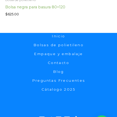
Bolsa negra para basura 80×120
$
625.00
Inicio
Bolsas de polietileno
Empaque y embalaje
Contacto
Blog
Preguntas Frecuentes
Cátalogo 2025