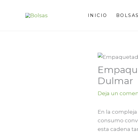
Ir
al
INICIO
BOLSAS
contenido
Empaquet
Dulmar
Deja un comen
En la compleja 
consumo conve
esta cadena ta