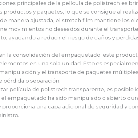
iones principales de la película de polistrech es bri
os productos y paquetes, lo que se consigue al realiz
 manera ajustada, el stretch film mantiene los e
ene movimientos no deseados durante el transporte 
, ayudando a reducir el riesgo de daños y pérdidas
, en la consolidación del empaquetado, este produc
 elementos en una sola unidad. Esto es especialmen
la manipulación y el transporte de paquetes múltiple
e pérdida o separación.
izar película de polistrech transparente, es posible i
 el empaquetado ha sido manipulado o abierto dura
e proporciona una capa adicional de seguridad y con
nistro.