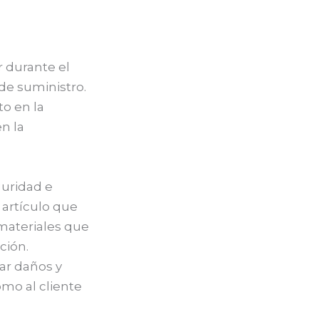
r durante el
de suministro.
to en la
en la
guridad e
 artículo que
 materiales que
ción.
ar daños y
mo al cliente