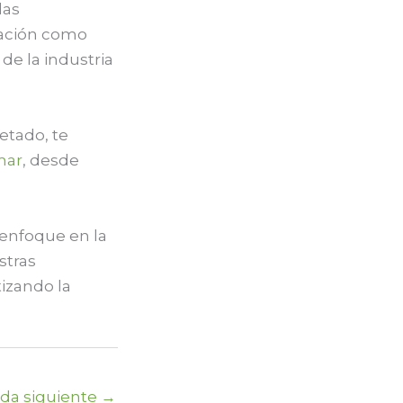
las
vación como
de la industria
etado, te
mar
, desde
 enfoque en la
stras
izando la
ada siguiente
→