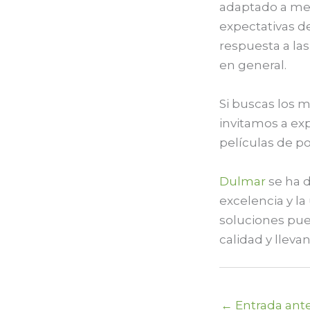
adaptado a med
expectativas d
respuesta a las
en general.
Si buscas los 
invitamos a ex
películas de pol
Dulmar
se ha d
excelencia y la
soluciones pu
calidad y lleva
←
Entrada ante