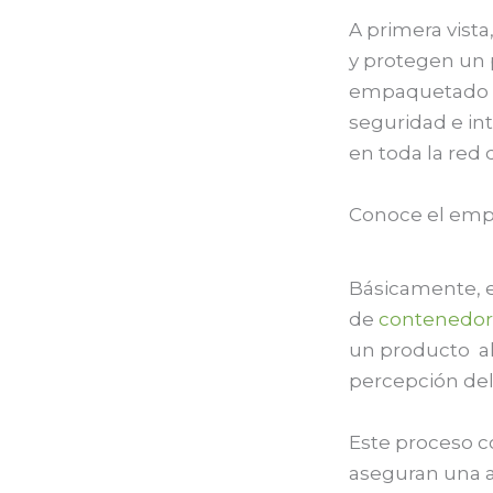
A primera vist
y protegen un p
empaquetado s
seguridad e int
en toda la red 
Conoce el emp
Básicamente, e
de
contenedor
un producto al
percepción de
Este proceso c
aseguran una a