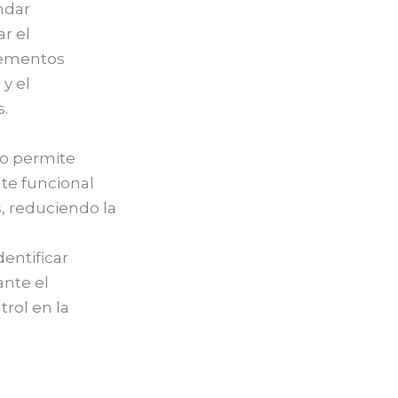
ndar
ar el
lementos
y el
.
to permite
te funcional
s, reduciendo la
dentificar
nte el
trol en la