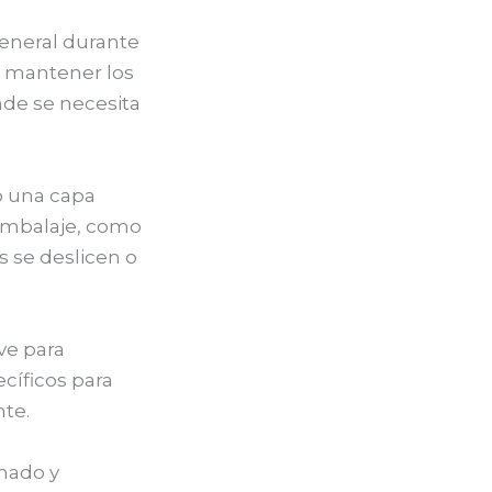
general durante
n mantener los
de se necesita
o una capa
 embalaje, como
s se deslicen o
ve para
ecíficos para
nte.
nado y