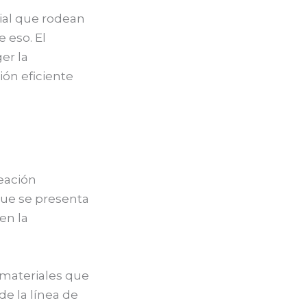
ial que rodean
 eso. El
er la
ión eficiente
eación
que se presenta
en la
 materiales que
e la línea de