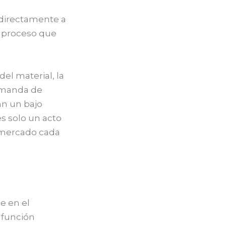
directamente a
n proceso que
el material, la
emanda de
an un bajo
s solo un acto
 mercado cada
e en el
 función