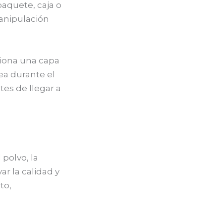
paquete, caja o
manipulación
ciona una capa
ea durante el
tes de llegar a
polvo, la
r la calidad y
to,